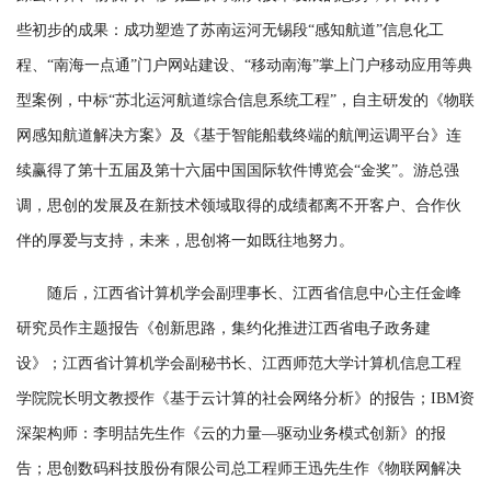
些初步的成果：成功塑造了苏南运河无锡段“感知航道”信息化工
程、“南海一点通”门户网站建设、“移动南海”掌上门户移动应用等典
型案例，中标“苏北运河航道综合信息系统工程”，自主研发的《物联
网感知航道解决方案》及《基于智能船载终端的航闸运调平台》连
续赢得了第十五届及第十六届中国国际软件博览会“金奖”。游总强
调，思创的发展及在新技术领域取得的成绩都离不开客户、合作伙
伴的厚爱与支持，未来，思创将一如既往地努力。
随后，江西省计算机学会副理事长、江西省信息中心主任金峰
研究员作主题报告《创新思路，集约化推进江西省电子政务建
设》；江西省计算机学会副秘书长、江西师范大学计算机信息工程
学院院长明文教授作《基于云计算的社会网络分析》的报告；IBM资
深架构师：李明喆先生作《云的力量—驱动业务模式创新》的报
告；思创数码科技股份有限公司总工程师王迅先生作《物联网解决