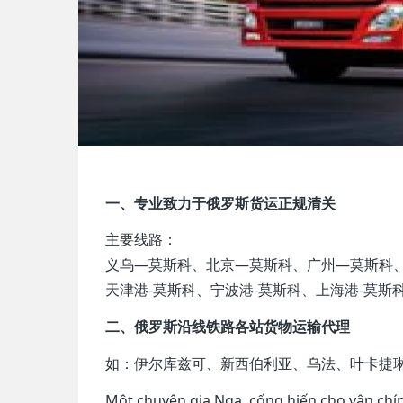
一、专业致力于俄罗斯货运正规清关
主要线路：
义乌—莫斯科、北京—莫斯科、广州—莫斯科
天津港-莫斯科、宁波港-莫斯科、上海港-莫斯
二、俄罗斯沿线铁路各站货物运输代理
如：伊尔库兹可、新西伯利亚、乌法、叶卡捷
Một chuyên gia Nga, cống hiến cho vận chí