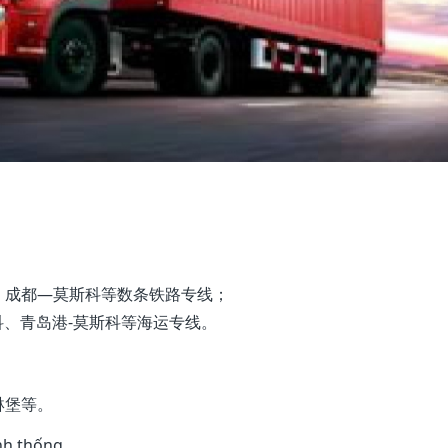
、成都—莫斯科等数条铁路专线；
科、青岛港-莫斯科等海运专线。
琳堡等。
nh thống.