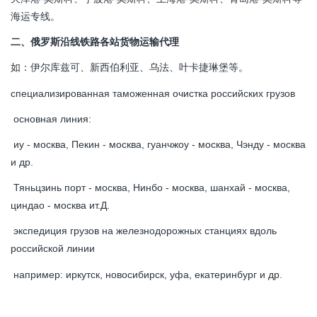
海运专线。
二、俄罗斯沿线铁路各站货物运输代理
如：伊尔库兹可、新西伯利亚、乌法、叶卡捷琳堡等。
специализированная таможенная очистка российских грузов
основная линия:
иу - москва, Пекин - москва, гуанчжоу - москва, Чэнду - москва
и др.
Тяньцзинь порт - москва, Нинбо - москва, шанхай - москва,
циндао - москва ит.Д.
экспедиция грузов на железнодорожных станциях вдоль
российской линии
например: иркутск, новосибирск, уфа, екатеринбург и др.